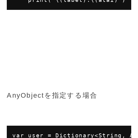
AnyObjectを指定する場合
var user = Dictionary<String, An