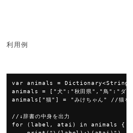
利用例
var animals = Dictionary<String,
animals = ["犬":"秋田県","鳥":"ダチ
animals["猫"] = "みけちゃん" //猫を
//↓辞書の中身を出力

for (label, atai) in animals {
