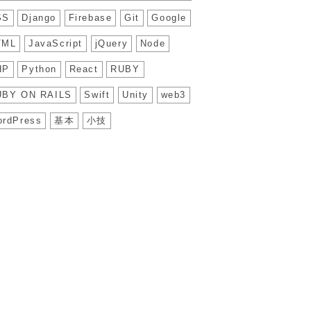
SS
Django
Firebase
Git
Google
TML
JavaScript
jQuery
Node
HP
Python
React
RUBY
UBY ON RAILS
Swift
Unity
web3
rdPress
基本
小技