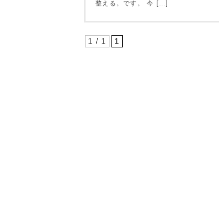
整える。です。 今 […]
1 / 1
1