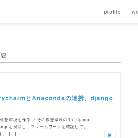
profile
wo
記録
3-PycharmとAnacondaの連携、django
に仮想環境を作る ・その仮想環境の中にdjango
djangoを展開し、フレームワークを確認して、
。 […]