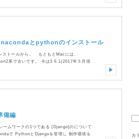
2-anacondaとpythonのインストール
インストールから。 もともとMacには、
on2系で古いです。 今は3.6.1(2017年５月現
-準備編
検
索:
ームワークの1つである [Django]のについて
aで PythonとDjangoを管理し 制作環境を
カ