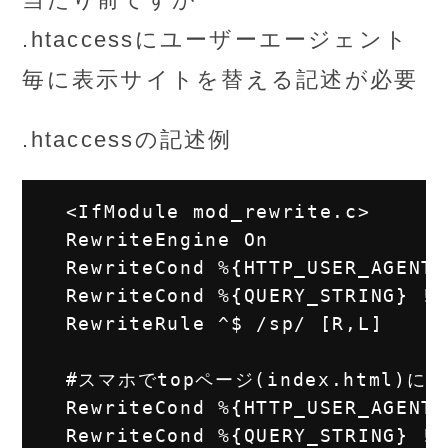
.htaccessにユーザーエージェント
毎に表示サイトを替える記述が必要
.htaccessの記述例
  <IfModule mod_rewrite.c>

  RewriteEngine On

  RewriteCond %{HTTP_USER_AGENT}
  RewriteCond %{QUERY_STRING} !m
  RewriteRule ^$ /sp/ [R,L]

  #スマホでtopページ(index.html)に
  RewriteCond %{HTTP_USER_AGENT}
  RewriteCond %{QUERY_STRING} !m