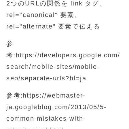
2つのURLの関係を link タグ、
rel="canonical" 要素、
rel="alternate" 要素で伝える
参
考:
https://developers.google.com/
search/mobile-sites/mobile-
seo/separate-urls?hl=ja
参考:
https://webmaster-
ja.googleblog.com/2013/05/5-
common-mistakes-with-